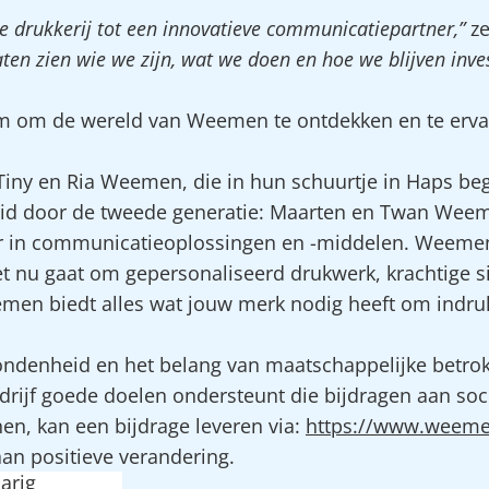
le drukkerij tot een innovatieve communicatiepartner,”
ze
ten zien wie we zijn, wat we doen en hoe we blijven inve
om om de wereld van Weemen te ontdekken en te erva
iny en Ria Weemen, die in hun schuurtje in Haps b
eid door de tweede generatie: Maarten en Twan Weeme
rtner in communicatieoplossingen en -middelen. Weemen
et nu gaat om gepersonaliseerd drukwerk, krachtige s
men biedt alles wat jouw merk nodig heeft om indru
bondenheid en het belang van maatschappelijke betr
drijf goede doelen ondersteunt die bijdragen aan s
unen, kan een bijdrage leveren via:
https://www.weem
 aan positieve verandering.
arig