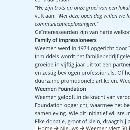
“We zijn trots op onze groei van een loka
vult aan:
“Met deze open dag willen we la
communicatieoplossingen.”
Geïnteresseerden zijn van harte welk
Family of impressioneers
Weemen werd in 1974 opgericht door T
Inmiddels wordt het familiebedrijf gel
groeide in vijftig jaar uit tot een pa
en zestig bevlogen professionals. Of h
duurzame promotionele artikelen, Wee
Weemen Foundation
Weemen gelooft in de kracht van ver
Foundation opgericht, waarmee het be
samenleving. Wie dit initiatief wil ste
Elke donatie, groot of klein, draagt bij
Home
Nieuws
Weemen viert 50-j