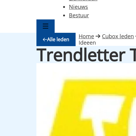
Nieuws
Bestuur
Home
Cubox leden
Alle leden
Ideeen
Trendletter 