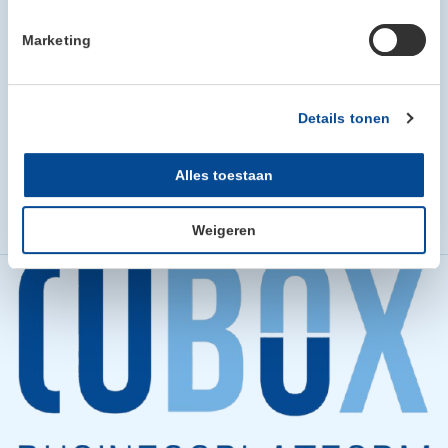
Marketing
Details tonen
Karstraat 4
5451 AV MILL
T.
06-23294643
Alles toestaan
E
.
info@meulepas.nl
Meulepas & Partners
Weigeren
Home
Cubox leden
Meulepas & Partners