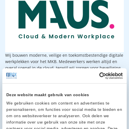
Wij bouwen moderne, veilige en toekomstbestendige digitale
werkplekken voor het MKB. Medewerkers werken altijd en
overal soepel in de cloud, terwijl wij zorgen voor beveiliging,
beheer en continuïteit zonder gedoe.
Contactpersoon: Maurice Kouws
Emailadres: info@maus-it.nl – maurice@maus-it.nl
Telefoonnummer: 0485-782544
Deze website maakt gebruik van cookies
Website:
www.maus-it.nl
We gebruiken cookies om content en advertenties te
personaliseren, om functies voor social media te bieden en
om ons websiteverkeer te analyseren. Ook delen we
informatie over uw gebruik van onze site met onze
partners voor social media, adverteren en analyse. Deze