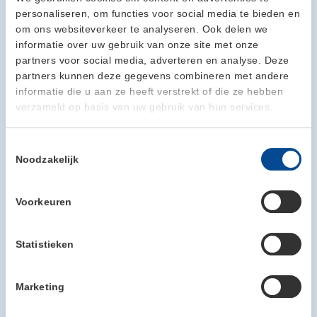
bos in voor een frisse wandeling. Want die combinatie van
personaliseren, om functies voor social media te bieden en
focus en natuur werkt verrassend goed.
om ons websiteverkeer te analyseren. Ook delen we
Of het nu gaat om een brainstormsessie, training of
informatie over uw gebruik van onze site met onze
meerdaagse MT- of OR-bijeenkomst: voor iedere zakelijke
partners voor social media, adverteren en analyse. Deze
bijeenkomst hebben wij een passende ruimte.
partners kunnen deze gegevens combineren met andere
Benieuwd naar de mogelijkheden? Neem gerust contact met
informatie die u aan ze heeft verstrekt of die ze hebben
ons op.
verzameld op basis van uw gebruik van hun services.
Contactpersoon: Tessa Hermanussen
Emailadres: receptie@barendonk.nl
Telefoonnummer: 06 10 30 22 08
Toestemmingsselectie
Website:
www.barendonk.nl
Noodzakelijk
Voorkeuren
Statistieken
Marketing