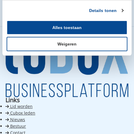
Details tonen
Home
Cubox leden
Landgoed De Barendonk
Alles toestaan
Weigeren
Links
Lid worden
Cubox leden
Nieuws
Bestuur
Contact