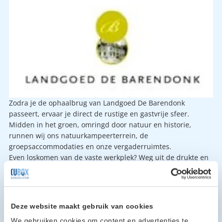
Zodra je de ophaalbrug van Landgoed De Barendonk
passeert, ervaar je direct de rustige en gastvrije sfeer.
Midden in het groen, omringd door natuur en historie,
runnen wij ons natuurkampeerterrein, de
groepsaccommodaties en onze vergaderruimtes.
Even loskomen van de vaste werkplek? Weg uit de drukte en
met volle focus werken aan wat écht belangrijk is? Onze
vergaderruimtes bieden de rust waar je naar op zoek bent.
Een plek waar je niet alleen productief kunt werken, maar
ook kunt onthaasten en nieuwe inspiratie opdoet. Stap
Deze website maakt gebruik van cookies
tijdens een vergaderbreak zo naar buiten en loop direct het
We gebruiken cookies om content en advertenties te