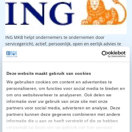
ING MKB helpt ondernemers te ondernemen door
servicegericht, actief, persoonlijk, open en eerlijk advies te
geven. Dit doen we op het gebied van kredietverlening,
betalingsverkeer, sparen, internationaal zakendoen en
bedrijfsoverdracht. Uw dagelijkse bankzaken regelt u
eenvoudig zelf via uw smartphone of internet. Heeft u liever
Deze website maakt gebruik van cookies
contact met een ING-medewerker dan staan mijn collega’s
We gebruiken cookies om content en advertenties te
van het Telefonisch Adviesteam of bijvoorbeeld ING-kantoor
personaliseren, om functies voor social media te bieden en
Cuijk aan de Molenstraat 18 altijd voor u klaar. Wilt u
om ons websiteverkeer te analyseren. Ook delen we
sparren over uw bedrijf, advies over het efficiënter inrichten
informatie over uw gebruik van onze site met onze
van uw betalingsverkeer of heeft u een
partners voor social media, adverteren en analyse. Deze
financieringsbehoefte dan kunt u altijd een afspraak maken
partners kunnen deze gegevens combineren met andere
met Martijn Leurs, Adviseur Zakelijk. Wij bieden een
informatie die u aan ze heeft verstrekt of die ze hebben
onderscheidende bediening in de MKB markt en wij zijn
verzameld op basis van uw gebruik van hun services.
toegankelijk voor alle MKB ondernemers in Nederland. ING