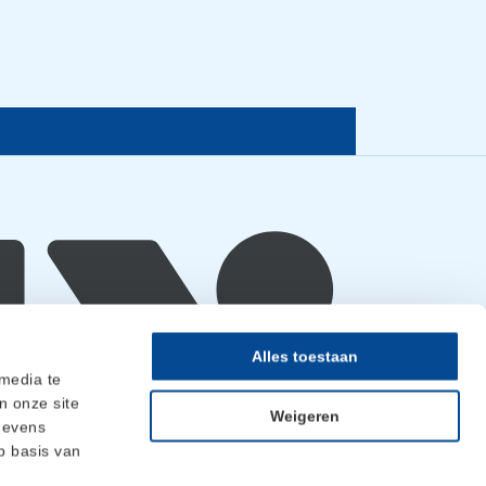
Alles toestaan
 media te
n onze site
Weigeren
gevens
p basis van