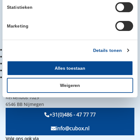
Statistieken
Marketing
Links
Lid worden
Details tonen
Cubox leden
Nieuws
Alles toestaan
Bestuur
Contact
Contact informatie
Weigeren
Cubox
Kerkenbos 1029
6546 BB Nijmegen
+31(0)486 - 47 77 77
info@cubox.nl
Volg ons ook via