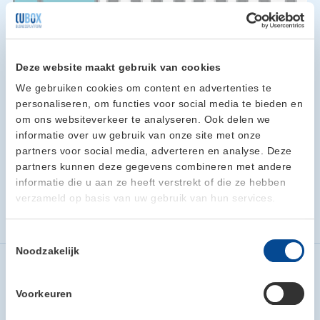
Deze website maakt gebruik van cookies
We gebruiken cookies om content en advertenties te
Groot Tweewielers
personaliseren, om functies voor social media te bieden en
Het verkopen van nieuwe e-bikes zowel b2c als b2b. Wat we
om ons websiteverkeer te analyseren. Ook delen we
ook aanbieden is fietsplan in allerlei vormen en maten. Ook
informatie over uw gebruik van onze site met onze
geven wij onderhoud aan allerlei soorten fietsen en
partners voor social media, adverteren en analyse. Deze
reparaties aan fietsen.
partners kunnen deze gegevens combineren met andere
Contactpersonen: Iza van Bree en Robert Groot
informatie die u aan ze heeft verstrekt of die ze hebben
Mailadres: info@groottweewielers.nl
verzameld op basis van uw gebruik van hun services.
Website: http://www.groottweewielers.nl/
Home
Cubox leden
Groot tweewielers
Toestemmingsselectie
Noodzakelijk
Voorkeuren