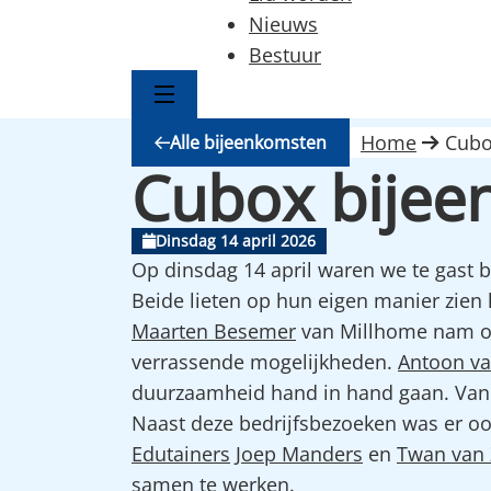
Nieuws
Bestuur
Home
Cubo
Alle bijeenkomsten
Cubox bijee
Dinsdag 14 april 2026
Op dinsdag 14 april waren we te gast b
Beide lieten op hun eigen manier zien 
Maarten Besemer
van Millhome nam on
verrassende mogelijkheden.
Antoon va
duurzaamheid hand in hand gaan. Van 
Naast deze bedrijfsbezoeken was er oo
Edutainers
Joep Manders
en
Twan van 
samen te werken.