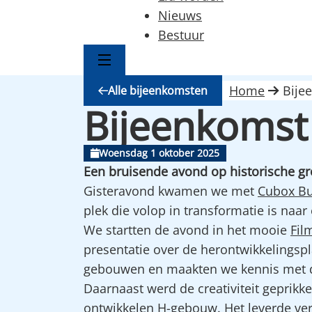
Nieuws
Bestuur
Home
Bije
Alle bijeenkomsten
Bijeenkomst
Woensdag 1 oktober 2025
Een bruisende avond op historische g
Gisteravond kwamen we met
Cubox Bu
plek die volop in transformatie is n
We startten de avond in het mooie
Fil
presentatie over de herontwikkelingspl
gebouwen en maakten we kennis met d
Daarnaast werd de creativiteit geprik
ontwikkelen H-gebouw. Het leverde ver